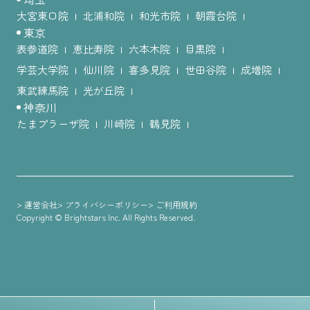
大宮東口院
北浦和院
和光市院
朝霞台院
東京
表参道院
恵比寿院
六本木院
目黒院
学芸大学院
仙川院
喜多見院
世田谷院
成増院
東武練馬院
光が丘院
神奈川
たまプラーザ院
川崎院
鶴見院
>
>
>
運営会社
プライバシーポリシー
ご利用規約
Copyright © Brightstars Inc. All Rights Reserved.