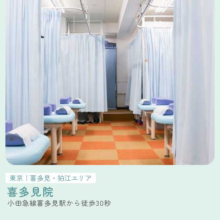
東京
｜
喜多見・狛江
エリア
喜多見院
小田急線喜多見駅から徒歩30秒