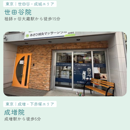
東京
｜
世田谷・成城
エリア
世田谷院
祖師ヶ谷大蔵駅から徒歩15分
東京
｜
成増・下赤塚
エリア
成増院
成増駅から徒歩5分