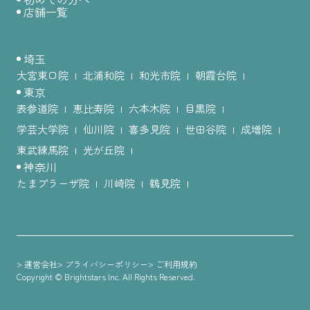
店舗一覧
埼玉
大宮東口院
北浦和院
和光市院
朝霞台院
東京
表参道院
恵比寿院
六本木院
目黒院
学芸大学院
仙川院
喜多見院
世田谷院
成増院
東武練馬院
光が丘院
神奈川
たまプラーザ院
川崎院
鶴見院
>
>
>
運営会社
プライバシーポリシー
ご利用規約
Copyright © Brightstars Inc. All Rights Reserved.