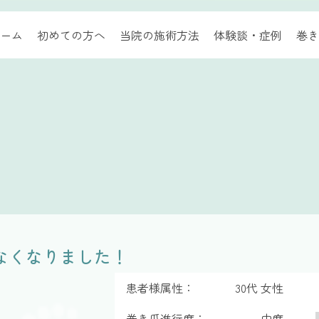
ーム
初めての方へ
当院の施術方法
体験談・症例
巻き
なくなりました！
患者様属性：
30代 女性
巻き爪進行度：
中度