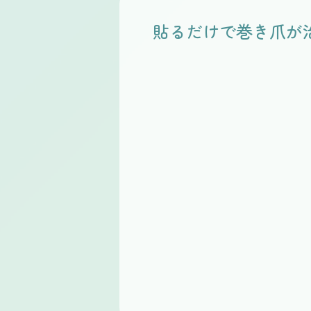
貼るだけで巻き爪が
Before
After