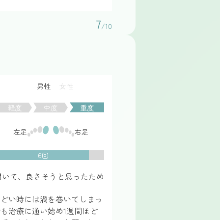
7
/10
男性
女性
軽度
中度
重度
左足
右足
6回
聞いて、良さそうと思ったため
ひどい時には渦を巻いてしまっ
も治療に通い始め1週間ほど