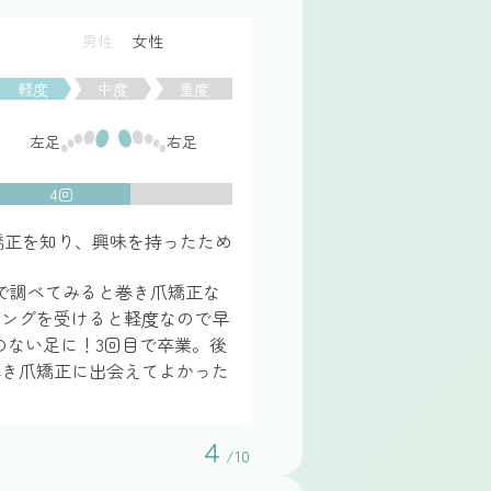
男性
女性
軽度
中度
重度
左足
右足
4回
矯正を知り、興味を持ったため
で調べてみると巻き爪矯正な
リングを受けると軽度なので早
のない足に！3回目で卒業。後
巻き爪矯正に出会えてよかった
４
/10