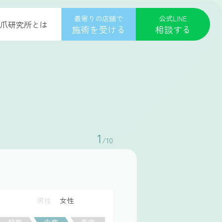
最寄りの店舗で
公式LINE
爪研究所とは
施術を受ける
相談する
1
/10
男性
女性
軽度
中度
重度