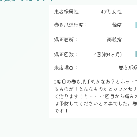
患者様属性：
40代 女性
巻き爪進行度：
軽度
矯正箇所：
両親指
矯正回数：
4回(約4ヶ月)
来店理由：
巻き爪
2度目の巻き爪手術かなあ？とネット
るものが！どんなものかとカウンセ
く治ります！と・・・1回目から痛み
は予防してくださいとの事でした。
です！