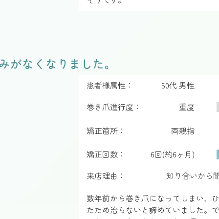
痛みがなくなりました。
患者様属性：
50代 男性
巻き爪進行度：
重度
矯正箇所：
両親指
矯正回数：
6回(約6ヶ月)
来店理由：
知り合いから
数年前から巻き爪になってしまい、
たため治らないと諦めていました。で