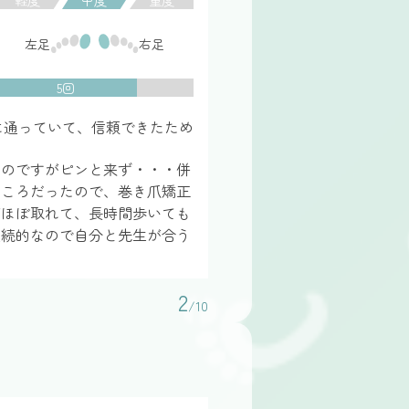
左足
右足
5回
に通っていて、信頼できたため
たのですがピンと来ず・・・併
ところだったので、巻き爪矯正
がほぼ取れて、長時間歩いても
継続的なので自分と先生が合う
2
/10