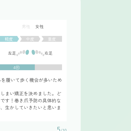
男性
女性
軽度
中度
重度
左足
右足
4回
ルを履いて歩く機会が多いため
てしまい矯正を決めました。ど
たです！巻き爪予防の具体的な
で、生かしていきたいと思いま
5
/10