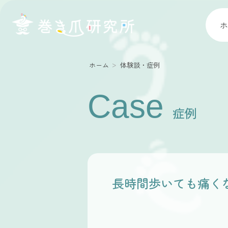
ホ
ホーム
体験談・症例
Case
症例
長時間歩いても痛く
Before
After