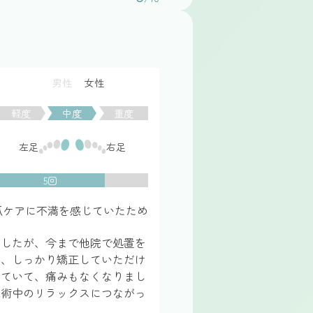
男性
女性
軽度
中度
重度
左足
右足
5回
爪ケアに不満を感じていたため
ましたが、今まで他院で処置を
く、しっかり矯正していただけ
っていて、痛みもなくなりまし
施術中のリラックスにつながっ