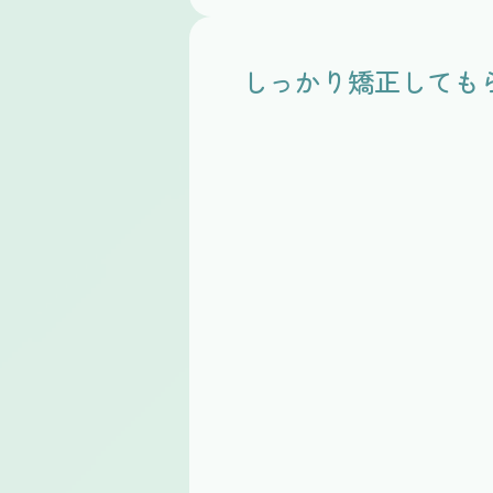
しっかり矯正しても
Before
After