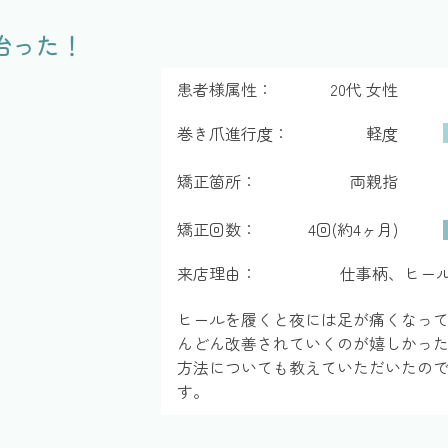
治った！
患者様属性：
20代 女性
巻き爪進行度：
軽度
矯正箇所：
両親指
矯正回数：
4回(約4ヶ月)
来店理由：
仕事柄、ヒー
ヒールを履くと夜には足が痛くなっ
んどん改善されていくのが嬉しかっ
方法についても教えていただいたの
す。