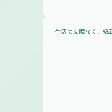
生活に支障なく、矯
Before
After