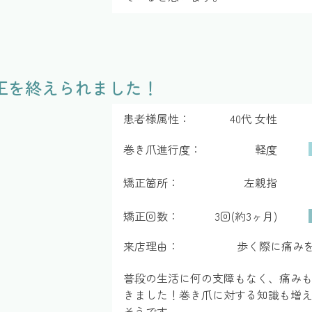
正を終えられました！
患者様属性：
40代 女性
巻き爪進行度：
軽度
矯正箇所：
左親指
矯正回数：
3回(約3ヶ月)
来店理由：
歩く際に痛み
普段の生活に何の支障もなく、痛み
きました！巻き爪に対する知識も増
そうです。