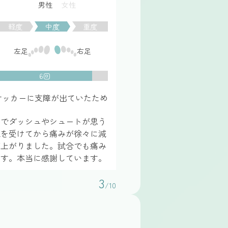
男性
女性
軽度
中度
重度
左足
右足
6回
サッカーに支障が出ていたため
みでダッシュやシュートが思う
正を受けてから痛みが徐々に減
が上がりました。試合でも痛み
ます。本当に感謝しています。
3
/10