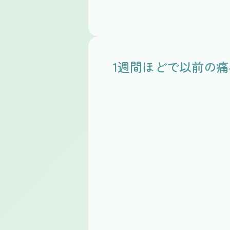
1週間ほどで以前の
Before
After