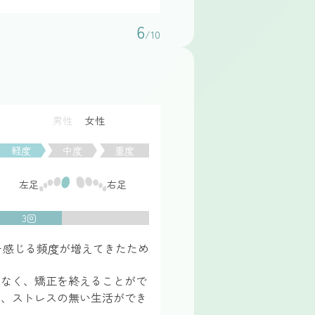
6
/10
男性
女性
軽度
中度
重度
左足
右足
3回
を感じる頻度が増えてきたため
もなく、矯正を終えることがで
え、ストレスの無い生活ができ