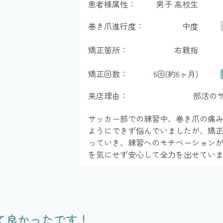
患者様属性：
男子 高校生
巻き爪進行度：
中度
矯正箇所：
右親指
矯正回数：
6回(約6ヶ月)
来店理由：
部活の
サッカー部での練習中、巻き爪の痛
ようにできず悩んでいましたが、矯
っていき、練習へのモチベーション
を気にせず安心して全力を出せてい
て良かったです！