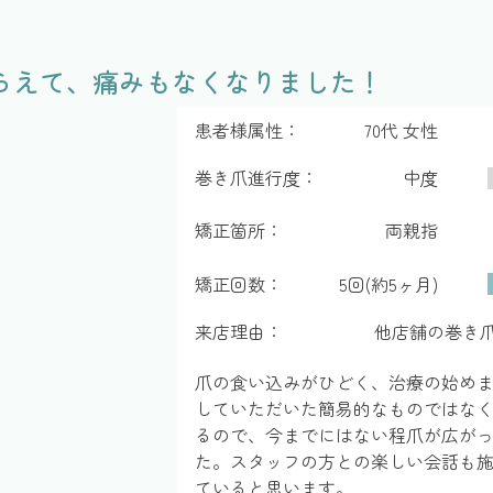
らえて、痛みもなくなりました！
患者様属性：
70代 女性
巻き爪進行度：
中度
矯正箇所：
両親指
矯正回数：
5回(約5ヶ月)
来店理由：
他店舗の巻き
爪の食い込みがひどく、治療の始め
していただいた簡易的なものではな
るので、今までにはない程爪が広が
た。スタッフの方との楽しい会話も
ていると思います。