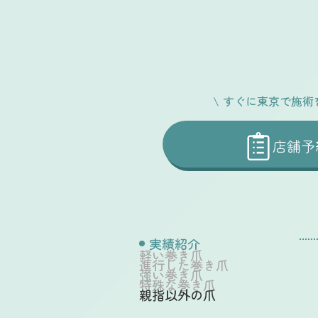
\
すぐに
東京
で施術
店舗予
実績紹介
軽い巻き爪
進行した巻き爪
強い巻き爪
特殊な巻き爪
親指以外の爪