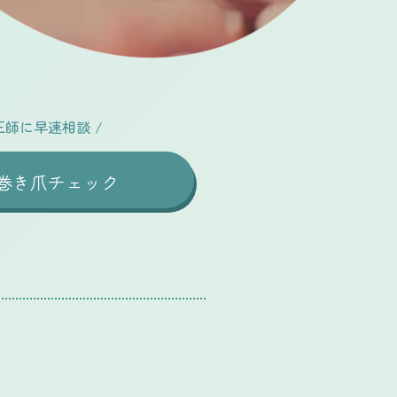
正師に早速相談
/
巻き爪チェック