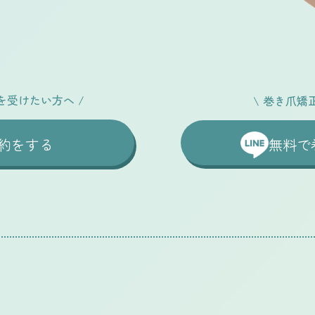
を受けたい方へ
/
\
巻き爪矯
約をする
無料で