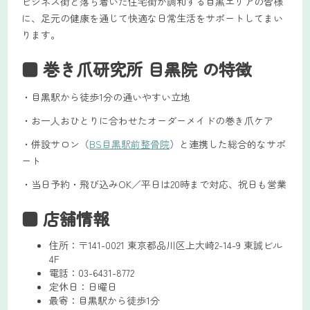
ビジネス街と落ち着いた住宅街が調和する目黒エリアの皆様
に、足元の健康を通じて快適な日常生活をサポートしてまい
ります。
■ 巻き爪研究所 目黒院 の特徴
・目黒駅から徒歩1分の通いやすい立地
・お一人おひとりに合わせたオーダーメイドの巻き爪ケア
・併設サロン（
BS目黒駅前整骨院
）と連携した総合的なサポ
ート
・当日予約・飛び込みOK／平日は20時まで対応、祝日も営業
■ 店舗情報
住所：〒141-0021 東京都品川区上大崎2-14-9 東誠ビル
4F
電話：03-6431-8772
定休日：日曜日
最寄：目黒駅から徒歩1分