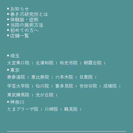
お知らせ
巻き爪研究所とは
体験談・症例
当院の施術方法
初めての方へ
店舗一覧
埼玉
大宮東口院
北浦和院
和光市院
朝霞台院
東京
表参道院
恵比寿院
六本木院
目黒院
学芸大学院
仙川院
喜多見院
世田谷院
成増院
東武練馬院
光が丘院
神奈川
たまプラーザ院
川崎院
鶴見院