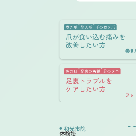
巻き爪
陥入爪
手の巻き爪
爪が食い込む痛みを
改善したい方
巻き
魚の目
足裏の角質
足のタコ
足裏トラブルを
ケアしたい方
フッ
和光市院
体験談