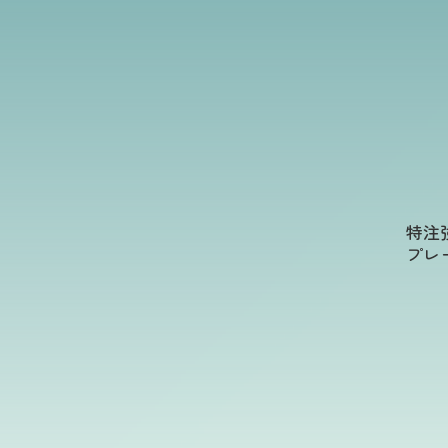
特注
プレ