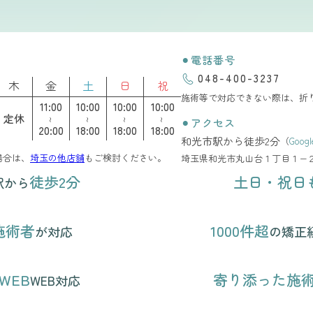
⚫︎電話番号
048-400-3237
木
金
土
日
祝
施術等で対応できない際は、折
11:00
10:00
10:00
10:00
定休
⚫︎アクセス
～
～
～
～
20:00
18:00
18:00
18:00
和光市駅から徒歩2分
（
Goog
場合は、
埼玉の他店舗
もご検討ください。
埼玉県和光市丸山台１丁目１−
徒歩2分
土日・祝日
駅から
施術者
1000件超
が対応
の矯正
WEB
寄り添った施
WEB対応