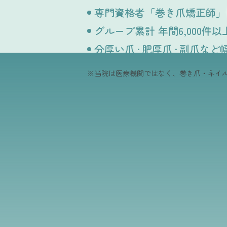
専門資格者「巻き爪矯正師」
グループ累計 年間6,000件
分厚い爪
肥厚爪
副爪
など
・
・
※当院は医療機関ではなく、巻き爪・ネイ