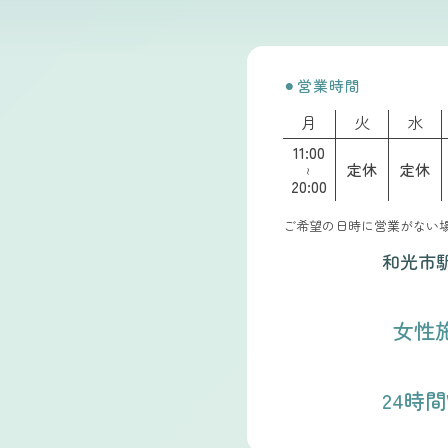
⚫︎営業時間
月
火
水
11:00
定休
定休
～
20:00
ご希望の日時に営業がない
和光市
女性
24時間