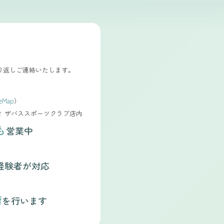
り返しご連絡いたします。
leMap
）
２ ザバススポーツクラブ店内
も
営業中
経験者が対応
術
を行います