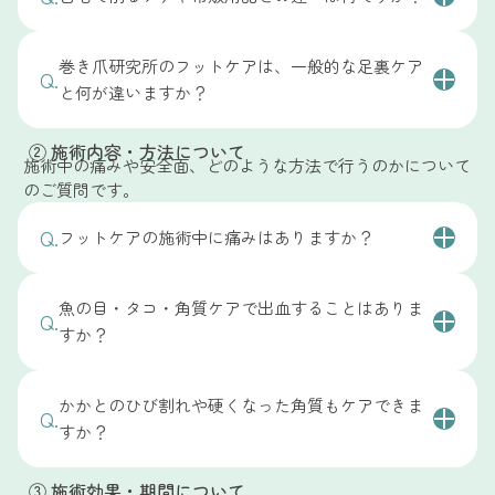
す。
自宅でのケアや市販用品との大きな違いは、
ご自身で
実際に、
「自分で削ってもすぐ戻ってしまう」「市販
巻き爪研究所のフットケアは、一般的な足裏ケア
判断して行うか、状態に合わせて専門的にケアするか
Q.
のケア用品では改善しなかった」「どこに相談すれば
と何が違いますか？
という点です。
よいか分からなかった」
という理由でお越しになる方
市販のやすりや角質ケア用品は手軽に使える一方で、
一般的な足裏ケアが、表面を整えることを目的とした
も多くいらっしゃいます。
② 施術内容・方法について
削りすぎてしまったり、必要な部分まで傷つけてしま
施術であるのに対し、巻き爪研究所のフットケアは、
施術中の痛みや安全面、どのような方法で行うのかについて
当院では医療行為は行っておらず、足裏やかかとの状
うことで、かえって負担がかかる場合があります。ま
のご質問です。
状態や原因に合わせて無理のない範囲で整えていくこ
A.
態を確認したうえで、専門的なフットケアの範囲で対
た、一時的にきれいになっても、原因に合ったケアで
と
を大切にしています。
応できるかを丁寧にご案内しています。状態によって
Q.
ないと繰り返してしまうこともあります。
フットケアの施術中に痛みはありますか？
魚の目やタコ、かかとのひび割れ、角質は、日常の歩
は、医療機関での対応が適している場合もあるため、
A.
当院では、魚の目・タコ・かかと・角質の状態やでき
き方や足の使い方、圧のかかり方などによって繰り返
多くの方は、施術中に強い痛みを感じることなく受け
その際は無理に施術を行うことはありません。
ている原因を確認したうえで、
一人ひとりの足の状態
しやすい特徴があります。そのため、見た目を整える
魚の目・タコ・角質ケアで出血することはありま
られています。
A.
Q.
まずは現在の足元の状態を確認し、対応可否やケアの
に合わせてケアの方法や範囲を調整
しています。必要
だけでなく、
すか？
なぜその部分に負担がかかっているのか
魚の目やタコ、角質の状態に合わせて、
無理のない範
方針をご説明します。自分の状態でも相談できるか気
以上に削ることは行わず、無理のない範囲で整えてい
も確認しながらケアを行います。
囲で少しずつ整えていく方法
で施術を行っているた
になる方は、LINEからお気軽にご相談ください。
基本的に、
出血を伴う施術は行っておりません。
くことを大切にしています。
また、必要以上に削ることは行わず、足元の状態に合
め、強い刺激や負担をかけることはありません。
かかとのひび割れや硬くなった角質もケアできま
公式ラインから無料フットケア相談
Q.
魚の目やタコ、角質は、状態に合わせて
無理のない範
そのため、自己流のケアに不安がある方や、繰り返す
わせてケアの方法や範囲を調整しています。はじめて
すか？
A.
ただし、すでに痛みがある部分や敏感になっている箇
囲で少しずつ整えていく方法
でケアを行っているた
足裏トラブルにお悩みの方には、専門的なフットケア
の方でも安心して受けていただけるよう、状態の確認
所については、違和感を感じる場合もあります。その
め、皮膚を切ったり傷つけることはありません。
をご案内しています。
はい、ケア可能です。かかとのひび割れや硬くなった
とご説明を行ったうえで施術を進めていきます。
③ 施術効果・期間について
際は、状態に合わせて調整しながら進めていきますの