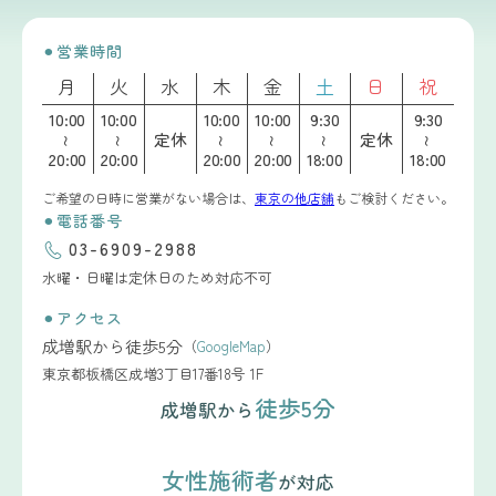
⚫︎営業時間
月
火
水
木
金
土
日
祝
10:00
10:00
10:00
10:00
9:30
9:30
定休
定休
～
～
～
～
～
～
20:00
20:00
20:00
20:00
18:00
18:00
ご希望の日時に営業がない場合は、
東京の他店舗
もご検討ください。
⚫︎電話番号
03-6909-2988
水曜・日曜は定休日のため対応不可
⚫︎アクセス
成増駅から徒歩5分
（
GoogleMap
）
東京都板橋区成増3丁目17番18号 1F
徒歩5分
成増駅から
女性施術者
が対応