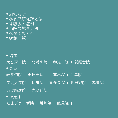
お知らせ
巻き爪研究所とは
体験談・症例
当院の施術方法
初めての方へ
店舗一覧
埼玉
大宮東口院
北浦和院
和光市院
朝霞台院
東京
表参道院
恵比寿院
六本木院
目黒院
学芸大学院
仙川院
喜多見院
世田谷院
成増院
東武練馬院
光が丘院
神奈川
たまプラーザ院
川崎院
鶴見院