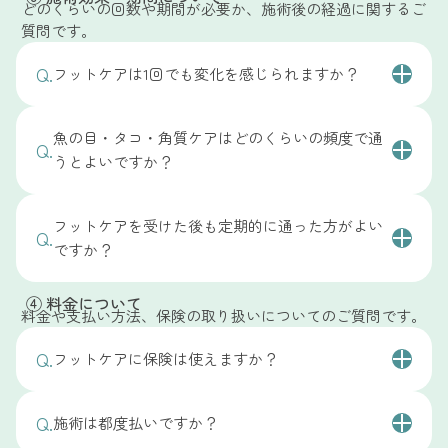
A.
角質についても、状態を確認したうえで対応していま
どのくらいの回数や期間が必要か、施術後の経過に関するご
ただし、すでに皮膚が敏感になっている場合や、ひび
で、遠慮なくお声がけください。
質問です。
す。
割れが深い場合などは、状態によって違和感が出るこ
はじめての方でも安心して受けていただけるよう、事
とがあります。その際は無理に施術を進めることはせ
ひび割れや角質は、乾燥や日常の負担のかかり方によ
Q.
フットケアは1回でも変化を感じられますか？
前に状態を確認したうえで施術を行っています。
ず、状態に合わせて対応いたしますのでご安心くださ
って起こることが多いため、状態に合わせて
無理のな
い。
い範囲で少しずつ整えていく方法
でケアを行います。
はい、
1回の施術でも変化を感じられる方が多いで
A.
魚の目・タコ・角質ケアはどのくらいの頻度で通
す。
Q.
ひび割れが深い場合や皮膚の状態によっては、無理に
うとよいですか？
施術を行わず、適切なケア方法をご案内することもあ
魚の目やタコ、角質などは、状態に合わせて整えるこ
ります。まずは現在の状態を確認しながら、対応可否
とで、施術後すぐに
歩きやすさや見た目の変化
を感じ
状態や生活環境によって異なりますが、
多くの方は4
やケアの進め方をご説明いたしますので、ご安心くだ
ていただくことがあります。
フットケアを受けた後も定期的に通った方がよい
週間〜1ヶ月に1回程度のペースで通われています。
Q.
さい。
ですか？
A.
ただし、原因となる負担のかかり方や生活習慣によっ
魚の目やタコ、角質は、歩き方や足への負担のかかり
ては、時間の経過とともに再び気になってくる場合も
方によって再びできやすいため、定期的に整えていく
必ずしも定期的に通う必要はありませんが、
状態を保
④ 料金について
あります。そのため、状態に応じて定期的なケアや日
ことで、痛みや違和感が出にくい状態を保ちやすくな
つために継続してケアされる方が多いです。
料金や支払い方法、保険の取り扱いについてのご質問です。
常での注意点をご案内しています。
ります。
魚の目やタコ、角質は、歩き方や日常の負担によって
A.
Q.
フットケアに保険は使えますか？
まずは1回の施術で現在の状態を整え、そのうえで必
初回の状態や変化の出方によっては、間隔を短くした
繰り返しやすいため、一度整えても時間の経過ととも
要に応じたケアの進め方をご提案いたします。
り、逆に少しずつ間隔を空けていく場合もあります。
に再び気になってくる場合があります。
魚の目やタコ、角質、かかとのひび割れなどに対する
無理に通院をおすすめすることはなく、
お一人おひと
A.
Q.
施術は都度払いですか？
ケアは医療行為ではないため、健康保険はご利用いた
そのため、状態に応じて定期的に整えていくことで、
りの状態に合わせたペースをご提案
していますのでご
だけません。