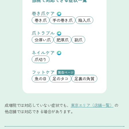
当院で対応できる症状一覧
フットケアは、削れば削るほど良いというものではありませ
巻き爪ケア
ん。
巻き爪
手の巻き爪
陥入爪
一度に削りすぎると、皮膚が防御反応を起こし、角質がかえ
って厚くなってしまうことがあります。
爪トラブル
分厚い爪
肥厚爪
副爪
そのため当院では、仕上がりの美しさや快適さを長く保つこ
とを重視し、状態を見ながら一度に行うケア量を調整してい
ネイルケア
ます。無理に進めることはせず、その時の足の状態に合わせ
爪切り
たケアをご提案しますので、ご安心ください。
不安な点や気になる点がある方は、事前にお気軽にご相談く
フットケア
現在ページ
ださい。
魚の目
足のタコ
足裏の角質
成増院
では
対応
していない
症状でも、
東京
エリア（店舗一覧）
の
他店舗
では
対応
できる
場合が
あります。