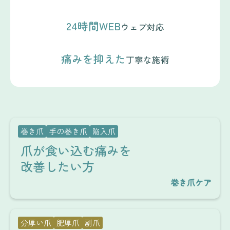
24時間WEB
ウェブ対応
痛みを抑えた
丁寧な施術
巻き爪
手の巻き爪
陥入爪
爪が食い込む痛みを
改善したい方
巻き爪ケア
分厚い爪
肥厚爪
副爪