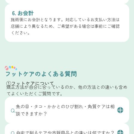
6. お会計
施術後にお会計となります。対応しているお支払い方法は
店舗により異なるため、ご希望がある場合は事前にご確認
ください。
フットケアのよくある質問
①フットケアについて
矯正方法が自分に合っているのか、他の方法との違いも含め
てよくいただくご質問です。
魚の目・タコ・かかとのひび割れ・角質ケアは相
Q.
談できますか？
魚の目・タコ・かかとのひび割れ・足裏の角質など、
Q.
自宅で削るケアや市販用品との違いは何ですか？
足元のお悩みについて幅広くご相談いただいていま