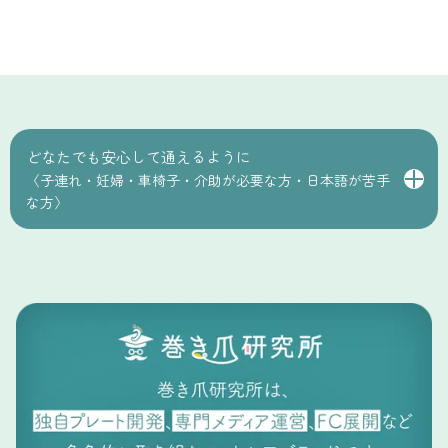
どなたでも安心して通えるように
〈子連れ・妊婦・車椅子・介助が必要な方・日本語が苦手
な方〉
巻き爪研究所では、どなたでも安心してご来院いただけるよ
うに、様々なご事情に合わせたサポートをご用意していま
す。ご予約の際にお伝えいただくことで、できる限りの対応
をさせていただきます。
− 小さなお子さま連れの方
隣で鍼灸の施術を行っており、動き回るとお子様や施術中の
お客様に危険が及ぶ場合があります。そのため、安全面を考
慮し、イスに座って静かにお待ちいただけるお子様に限り、
ご同伴いただけます。