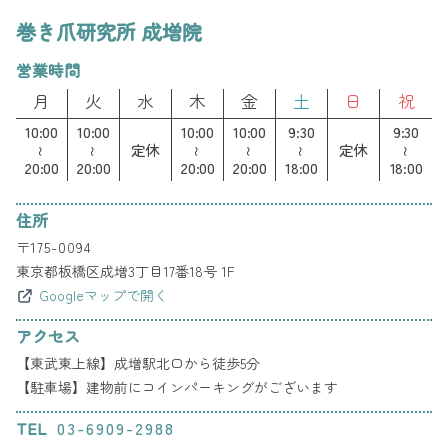
巻き爪研究所 成増院
営業時間
月
火
水
木
金
土
日
祝
10:00
10:00
10:00
10:00
9:30
9:30
定休
定休
～
～
～
～
～
～
20:00
20:00
20:00
20:00
18:00
18:00
住所
〒
175-0094
東京都板橋区成増3丁目17番18号 1F
Googleマップで開く
アクセス
【東武東上線】成増駅北口から徒歩5分
【駐車場】
建物前にコインパーキングがございます
TEL
03-6909-2988