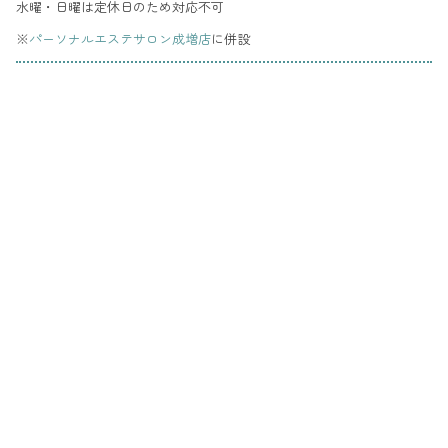
水曜・日曜は定休日のため対応不可
※
パーソナルエステサロン成増店
に併設