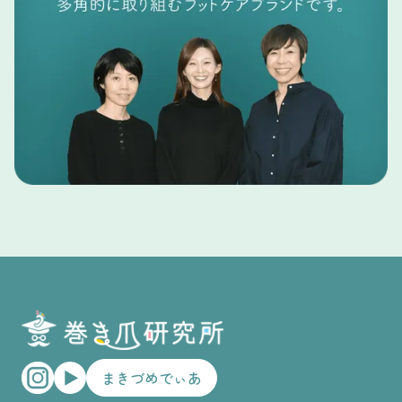
− 妊婦の方
施術前には、母体と赤ちゃんの安全を守るための「マタニテ
ィ施術同意書」へのご署名をお願いしております。体調に不
安がある場合は、かかりつけ医にご相談のうえでご予約くだ
さい。
− 車椅子をご利用の方
当店は2階にございます。階段の昇り降りが難しい方は、ス
タッフが介助いたしますので事前にお知らせください。
− 高齢の方・介助が必要な方
ご家族や保護者の方と一緒に安心してご来院いただけます。
− 日本語が苦手な方（Not good at Japanese）
通訳アプリを使用して対応いたしますので、事前に翻訳アプ
リのご準備をお願いいたします。（We will be using an
interpreter app, so please prepare the translation app in
advance.）
まきづめでぃあ