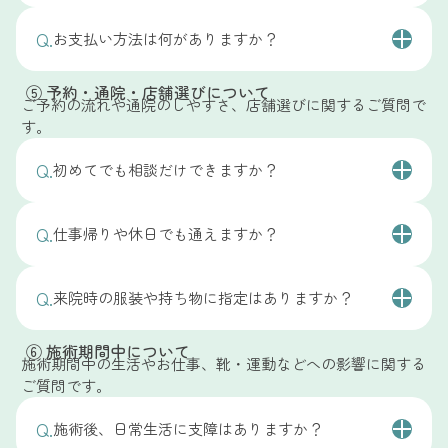
痛みや違和感が出にくい状態を保ちやすくなります。
安心ください。
はい、
施術は都度払いでご利用いただけます。
なお、炎症や化膿などがある場合には、医療機関での
Q.
お支払い方法は何がありますか？
無理に通院をおすすめすることはなく、現在の状態や
コース契約や回数券のご案内は行っておらず、その都
A.
対応が適しているケースもあります。当院では状態を
ご希望に合わせて、必要な場合のみケアの目安をご案
度の状態に合わせて必要なケアをご提案しています。
A.
‍現金・クレジット・電子マネー・QR決済がご利用い
確認したうえで、専門的なフットケアの範囲で対応で
内していますので、ご安心ください。
⑤ 予約・通院・店舗選びについて
A.
ただけます。
ご予約の流れや通院のしやすさ、店舗選びに関するご質問で
きるかをご案内しています。必要に応じて、適切なご
無理なご案内をすることはありませんので、はじめて
す。
相談先についてもお伝えいたしますので、ご安心くだ
の方でも安心してご利用ください。
さい。
Q.
初めてでも相談だけできますか？
はい、
ご相談のみでもご利用いただけます。
Q.
仕事帰りや休日でも通えますか？
「自分の状態で施術が必要か分からない」「どのメニ
ューを選べばよいか迷っている」という方も多くいら
はい、平日は20時まで受付しているため、お仕事帰り
っしゃいますので、まずは状態を確認したうえで、対
Q.
来院時の服装や持ち物に指定はありますか？
にも通っていただけます。
応可否やケアの内容をご案内しています。
また、女性施術者が対応しており、落ち着いた環境で
特に指定はありませんが、
足元を出しやすい服装でお
⑥ 施術期間中について
施術を前提としないご相談の場合は、店舗予約ではな
丁寧な施術を受けていただける点が特徴です。
越しいただくとスムーズです。
施術期間中の生活やお仕事、靴・運動などへの影響に関する
A.
A.
く、LINEでのご相談をご案内しています。お写真をも
ご質問です。
ご都合に合わせて事前にご予約いただくのがおすすめ
フットケアは足裏やかかとを中心に施術を行うため、
とに状態を確認し、来院が必要かどうかも含めてお伝
です。
タイツやストッキングなどは施術時に外していただく
えいたします。
Q.
施術後、日常生活に支障はありますか？
場合があります。