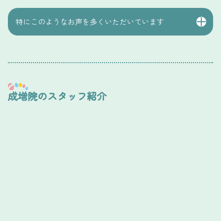
特にこのようなお声を多くいただいています
足裏の痛みが軽くなり、歩くのが楽になった
「魚の目やタコの痛みが気になっていましたが、施術後は歩
くのが楽になりました」
かかとのガサつきやひび割れがきれいになった
「かかとのひび割れが気になっていましたが、施術後はなめ
成増院のスタッフ紹介
らかになって気にならなくなりました」
自分ではケアできなかった部分まで整えてもらえた
「自分ではうまくできなかった角質ケアも、しっかり整えて
もらえてすっきりしました」
繰り返していた魚の目・タコの原因がわかって安心でき
た
「その場だけでなく、なぜできるのかも説明してもらえて安
心できました」
もっと早くケアすればよかった
「ずっと気になっていましたが、もっと早く来ればよかった
と思いました」