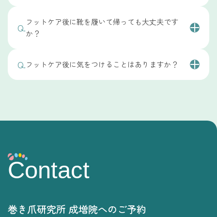
はじめての方でも安心してご利用いただけるようご案
基本的に、
施術後すぐに普段通りの生活を送っていた
A.
また、特別な持ち物は必要ありませんが、普段履いて
内していますので、お気軽にご相談ください。
フットケア後に靴を履いて帰っても大丈夫です
だけます。
Q.
いる靴の状態を確認させていただくこともありますの
公式ラインから無料フットケア相談
か？
で、気になる方はご持参いただいても大丈夫です。
魚の目やタコ、角質ケアは、無理のない範囲で整える
施術のため、強い痛みや制限が出ることはほとんどあ
はい、
施術後もそのまま靴を履いてお帰りいただけま
はじめての方でも安心してご来院いただけるようご案
りません。
Q.
フットケア後に気をつけることはありますか？
す。
内していますので、ご不明な点があればお気軽にご相
A.
談ください。
施術後はそのまま歩いてお帰りいただけるほか、お仕
魚の目やタコ、角質ケアは、無理のない範囲で整える
基本的には、
特別な制限なく普段通りお過ごしいただ
事や日常生活にも支障なくお過ごしいただけます。
施術のため、特別な安静や履き替えは必要ありませ
けます。
ん。
ただし、状態によっては一時的に敏感になる場合もあ
フットケア後は足裏やかかとが整った状態になるた
A.
るため、気になる点があればその場でご案内いたしま
普段通りの靴でお帰りいただけますが、施術直後は一
め、乾燥を防ぐための保湿や、足に負担のかかりにく
す。安心してお過ごしいただけるようサポートいたし
時的に敏感に感じる場合もあるため、きつい靴や圧迫
い靴を選ぶことを意識していただくと、より良い状態
ますので、ご不明な点はお気軽にご相談ください。
の強い靴は避けていただくと安心です。
を保ちやすくなります。
A.
ご不安な点がある場合は、状態に合わせてご案内いた
Contact
また、施術直後は一時的に敏感に感じる場合もあるた
しますので、お気軽にご相談ください。
め、強くこすったり過度な刺激は避けていただくと安
心です。
状態に合わせてご自宅でのケア方法もご案内していま
巻き爪研究所 成増院へのご予約
すので、ご不明な点があればお気軽にご相談くださ