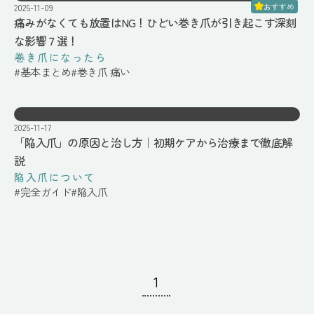
おすすめ
2025-11-09
痛みがなくても放置はNG！ひどい巻き爪が引き起こす深刻
な影響７選！
巻き爪になったら
#
基本まとめ
#
巻き爪 痛い
2025-11-17
「陥入爪」の原因と治し方｜初期ケアから治療まで徹底解
説
陥入爪について
#
完全ガイド
#
陥入爪
1