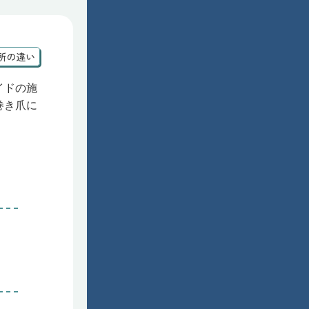
箇所の違い
イドの施
巻き爪に