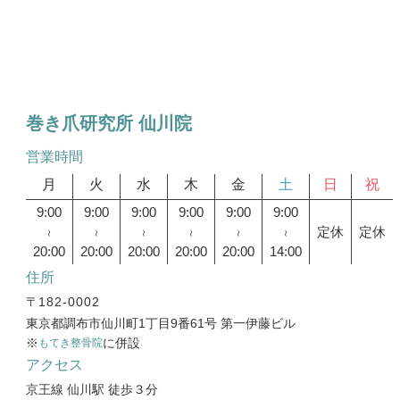
巻き爪研究所 仙川院
営業時間
月
火
水
木
金
土
日
祝
9:00
9:00
9:00
9:00
9:00
9:00
定休
定休
～
～
～
～
～
～
20:00
20:00
20:00
20:00
20:00
14:00
住所
〒
182-0002
東京都調布市仙川町1丁目9番61号 第一伊藤ビル
※
に併設
もてき整骨院
アクセス
京王線 仙川駅 徒歩３分