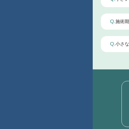
てもら
矯正用
A.
場合で
Q.
施術
一部の
A.
ジェル
Q.
小さ
A.
可能で