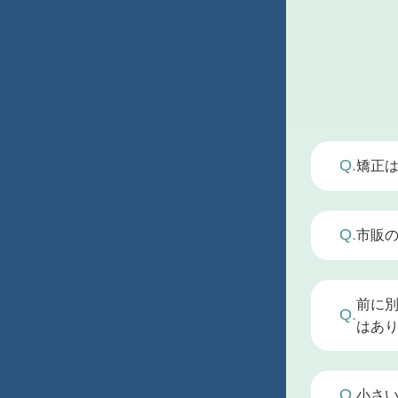
Q.
矯正
痛みに
せん。
Q.
市販
A.
あるた
も、先
市販の
い。
な改善
前に
Q.
う」「
A.
はあ
のが現
安全で
当院の
A.
門店で
だと自
Q.
小さ