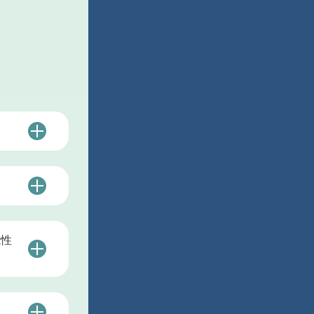
出来ま
方法で
際して
ださ
一時的
てしま
能性
やすい
える専
矯正法
受講し