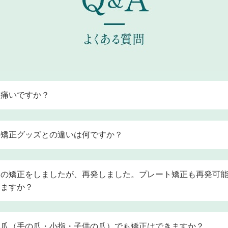
は痛いですか？
は個人差があり、「絶対に痛く無いです！」と保証することは
ただし、当院で行う矯正法は、爪の上にプレートを貼るだけの
の矯正グッズとの違いは何ですか？
め、他の治療法に比べて痛みが少ないことが特徴です。施術に
生と相談しながらきちんとご説明して進めますので、ご安心く
矯正器具は数多く存在しますが、「爪の先端しか矯正できず、
にとどまる」「矯正グッズが爪のサイズに合わず、すぐに外れ
別の矯正をしましたが、再発しました。プレート矯正も再発可
矯正力が強すぎると爪が剥がれる」といったトラブルが発生し
りますか？
状です。
確実な矯正を希望される方には、爪の状態に合わせた矯正を行
矯正メソッドは、数ある矯正法の中でも再発リスクが一番低い
の施術がおすすめです。
信を持ってご案内しております。また、再発防止プログラムを
い爪（手の爪・小指・子供の爪）でも矯正はできますか？