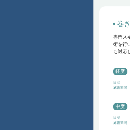
巻
専門ス
術を行
も対応
軽度
目安
施術期間
中度
目安
施術期間