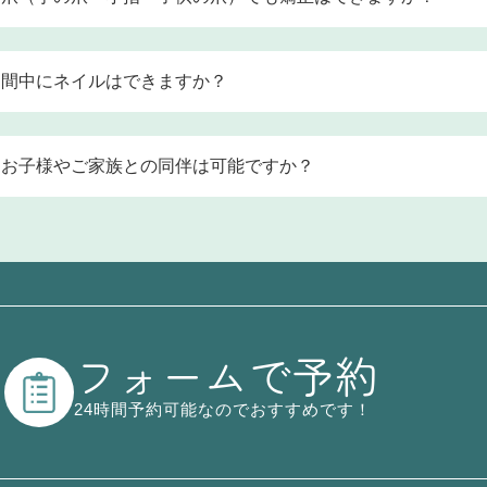
うことで可能な限り再発を防ぐ努力をしております。
プレートは爪の表面に貼り付けるだけなので、爪が短い場合や
も基本的に矯正が可能です。ただし、高い技術力が求められる
期間中にネイルはできますか？
店舗では対応できない場合がございます。
ネイルを除く各種ネイルを施すことができます。
なお子様やご家族との同伴は可能ですか？
す。安心してご一緒にお越しください。
フォームで予約
24時間予約可能なのでおすすめです！