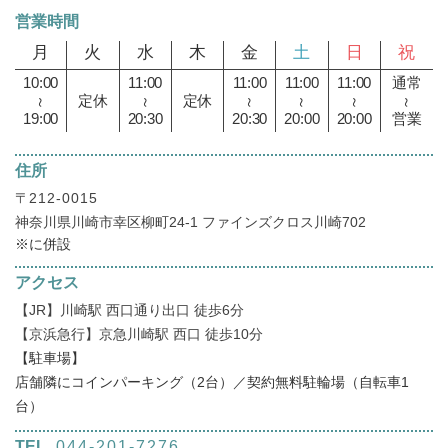
営業時間
月
火
水
木
金
土
日
祝
10:00
11:00
11:00
11:00
11:00
通常
定休
定休
～
～
～
～
～
～
19:00
20:30
20:30
20:00
20:00
営業
住所
〒
212-0015
神奈川県川崎市幸区柳町24-1 ファインズクロス川崎702
※
に併設
アクセス
【JR】川崎駅 西口通り出口 徒歩6分
【京浜急行】京急川崎駅 西口 徒歩10分
【駐車場】
店舗隣にコインパーキング（2台）／契約無料駐輪場（自転車1
台）
TEL
044-201-7276