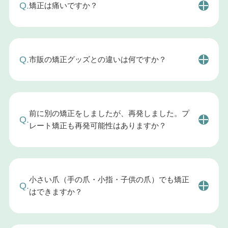
Q.
矯正は痛いですか？
痛みには個人差があり、「絶対に痛く無いです！」
と保証することは出来ません。ただし、当院で行う
矯正法は、爪の上にプレートを貼るだけの方法であ
A.
Q.
市販の矯正グッズとの違いは何ですか？
るため、他の治療法に比べて痛みが少ないことが特
徴です。施術に際しても、先生と相談しながらきち
市販の矯正器具は数多く存在しますが、「爪の先端
んとご説明して進めますので、ご安心ください。
しか矯正できず、一時的な改善にとどまる」「矯正
グッズが爪のサイズに合わず、すぐに外れてしま
前に別の矯正をしましたが、再発しました。プ
う」「矯正力が強すぎると爪が剥がれる」といった
Q.
A.
レート矯正も再発可能性はありますか？
トラブルが発生しやすいのが現状です。
安全で確実な矯正を希望される方には、爪の状態に
当院の矯正メソッドは、数ある矯正法の中でも再発
合わせた矯正を行える専門店での施術がおすすめで
リスクが一番低い矯正法だと自信を持ってご案内し
す。
A.
ております。また、再発防止プログラムを受講して
小さい爪（手の爪・小指・子供の爪）でも矯正
もらうことで可能な限り再発を防ぐ努力をしており
Q.
はできますか？
ます。
矯正用プレートは爪の表面に貼り付けるだけなの
で、爪が短い場合や小さい場合でも基本的に矯正が