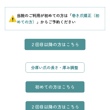
当院のご利用が初めての方は「
巻き爪矯正（初
めての方）
」からご予約ください
２回目以降の方はこちら
分厚い爪の長さ・厚み調整
初めての方はこちら
２回目以降の方はこちら