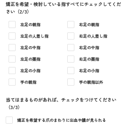
矯正を希望・検討している指すべてにチェックしてくだ
さい（2/3）
左足の親指
右足の親指
左足の人差し指
右足の人差し指
左足の中指
右足の中指
左足の薬指
右足の薬指
左足の小指
右足の小指
手の親指
手の親指以外
当てはまるものがあれば、チェックをつけてください
（3/3）
矯正を希望する爪のまわりに出血や膿が見られる