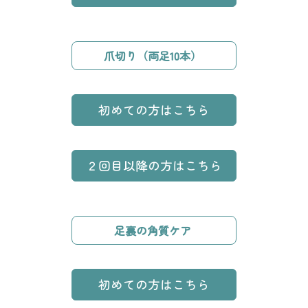
爪切り（両足10本）
初めての方はこちら
２回目以降の方はこちら
足裏の角質ケア
初めての方はこちら