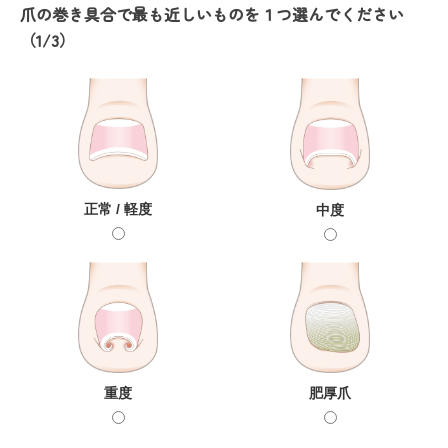
爪の巻き具合で最も近しいものを１つ選んでください
（1/3）
正常 / 軽度
中度
重度
肥厚爪